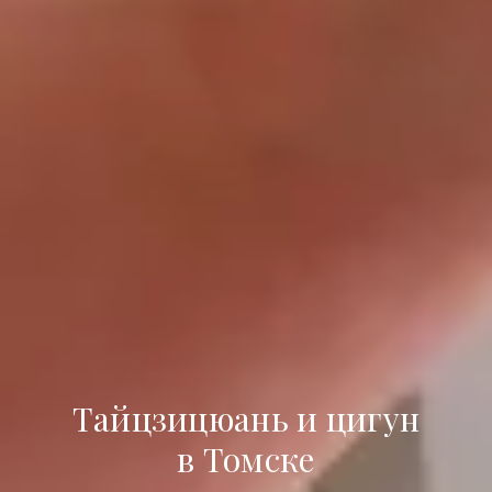
Тайцзицюань и цигун
в Томске