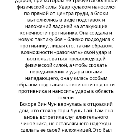
ударов, при котором не требуется большой
физической силы. Удар кулаком наносился
по прямой от центра груди, а блоки
выполнялись в виде подставок и
наложений ладоней на атакующие
конечности противника. Она создала и
новую тактику боя – близко подходила к
противнику, лишая его, таким образом,
возможности «разогнать» свой удар и
воспользоваться превосходящей
физической силой, а чтобы сковать
передвижения и удары ногами
нападающего, она училась особым
образом подставлять свои ноги под ноги
противника и наносить удары в область
голени.
Вскоре Вин Чун вернулась в отцовский
дом, что стоял у горы Лунь Тай. Там она
вновь встретила слуг влиятельного
чиновника, не оставлявшего надежды
сделать ее своей наложницей. Это был