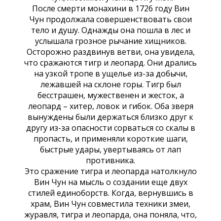
После смерти монахини в 1726 году Вин
Чун продолжала совершенствовать свои
тело и душу. Однажды она пошла в лес и
услышала грозное рычание хищников.
Осторожно раздвинув ветви, она увидела,
что сражаются тигр и леопард. Они дрались
на узкой тропе в ущелье из-за добычи,
лежавшей на склоне горы. Тигр был
бесстрашен, мужественен и жесток, а
леопард – хитер, ловок и гибок. Оба зверя
вынуждены были держаться близко друг к
другу из-за опасности сорваться со скалы в
пропасть, и применяли короткие шаги,
быстрые удары, увертываясь от лап
противника.
Это сражение тигра и леопарда натолкнуло
Вин Чун на мысль о создании еще двух
стилей единоборств. Когда, вернувшись в
храм, Вин Чун совместила техники змеи,
журавля, тигра и леопарда, она поняла, что,