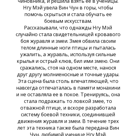
чиновника, и решила взять ее в ученицы.
Нгу Мэй увела Вин Чун в горы, чтобы
помочь скрыться и стала обучать ее
боевым искусствам.
Рассказывали, что однажды Нгу Мэй
случайно стала свидетельницей кровавого
боя журавля и змеи. Змея обвила своим
телом длинные ноги птицы и пыталась
ужалить, а журавль, используя сильные
крылья и острый клюв, бил ими змею. Они
сражались, стоя на одном месте, нанося
друг другу молниеносные и точные удары.
Эта сцена была столь впечатляющей, что
навсегда отпечаталась в памяти монахини
и не оставляла ее в покое. Тренируясь, она
стала подражать то ловкой змее, то
отважной птице, и вскоре разработала
систему боевой техники, соединившей
движения журавля и змеи. В течение трех
лет эта техника также была передана Вин
Чун, любимой ученице Нгу Мэй.