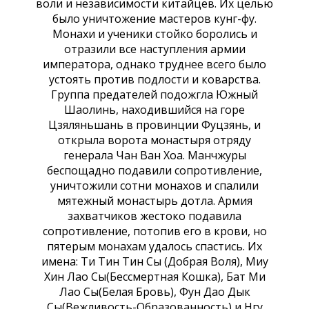
воли и независимости китайцев. Их целью
было уничтожение мастеров кунг-фу.
Монахи и ученики стойко боролись и
отразили все наступления армии
императора, однако труднее всего было
устоять против подлости и коварства.
Группа предателей подожгла Южный
Шаолинь, находившийся на горе
Цзяляньшань в провинции Фуцзянь, и
открыла ворота монастыря отряду
генерала Чан Ван Хоа. Манчжуры
беспощадно подавили сопротивление,
уничтожили сотни монахов и спалили
мятежный монастырь дотла. Армия
захватчиков жестоко подавила
сопротивление, потопив его в крови, но
пятерым монахам удалось спастись. Их
имена: Ти Тин Тин Сы (Добрая Воля), Миу
Хин Лао Сы(Бессмертная Кошка), Бат Ми
Лао Сы(Белая Бровь), Фун Дао Дык
Сы(Вежливость-Образованность) и Нгу