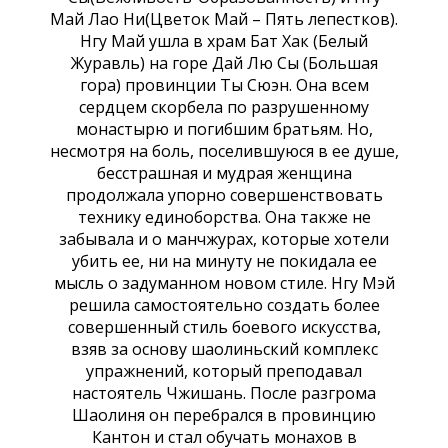
Май Лао Ни(Цветок Май – Пять лепестков).
Нгу Май ушла в храм Бат Хак (Белый
Журавль) на горе Дай Лю Сы (Большая
гора) провинции Ты Сюэн. Она всем
сердцем скорбела по разрушенному
монастырю и погибшим братьям. Но,
несмотря на боль, поселившуюся в ее душе,
бесстрашная и мудрая женщина
продолжала упорно совершенствовать
технику единоборства. Она также не
забывала и о манчжурах, которые хотели
убить ее, ни на минуту не покидала ее
мысль о задуманном новом стиле. Нгу Мэй
решила самостоятельно создать более
совершенный стиль боевого искусства,
взяв за основу шаолиньский комплекс
упражнений, который преподавал
настоятель Чжишань. После разгрома
Шаолиня он перебрался в провинцию
Кантон и стал обучать монахов в