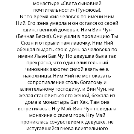
монастыре «Света сыновней
почтительности» (Гунсяосы).
В это время жил человек по имени Ним
Ний. Его жена умерла и он остался со своей
единственной дочерью Ним Вин Чун
(Вечная Весна). Они ушли в провинцию Ты
Сюэн и открыли там лавочку. Ним Ний
обещал выдать свою дочь за человека по
имени Лыэн Бак Чу. Но девушка была так
прекрасна, что один влиятельный
чиновник захотел силой взять ее в
наложницы. Ним Ний не мог оказать
сопротивление столь богатому и
влиятельному господину, и Вин Чун, не
желая становиться его женой, бежала из
дома в монастырь Бат Хак. Там она
встретилась с Нгу Мэй. Вин Чун поведала
монахине о своем горе. Нгу Мэй
прониклась сочувствием к девушке, не
испугавшейся гнева влиятельного